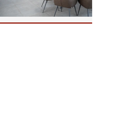
Kontaktieren Sie mich, um eine
kostenlose Beratung zu vereinbaren.
Der Lichtberater
Hermann-Josef Brumberg
Obere Kaiserhöhe 2 a
D-59846 Sundern
TELEFON
+49 171 4193089
TELEFAX
+49 2933 922716
MAIL